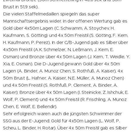
Brust in 51,9 sek).
Die vielen Staffelmedaillen spiegeln das super
Mannschaftsergebnis wider. In der offenen Wertung gab es
Gold über 4x50m Lagen (C. Schwamm, A. Stoychev, H.
Kaufmann, S. Götting) und 4x 50m Freistil (S. Götting, F. Kern,
H. Kaufmann, P. Perez). In der C/B-Jugend gab es Silber über
4x50m Freistil (A.K. Schmelzer, N. Leßmann, J. Kern, E.
Osman) und Bronze über 4x 50m Lagen (J. Kern, T. Weidle, Y.
Xia, E. Osman). Die D-Jugend gewann Gold über 4x 50m
Lagen (A. Binder, A. Munoz Chen, S. Rothfuß, A. Kaiser), 4x
50m Brust (L. Hafner, A. Kaiser, N.E. Müller, A. Munoz Chen)
und 4x 50m Freistil (S. Rothfuß, P. Clement, A. Binder, A.
Kaiser); Bronze über 4x 50m Lagen (I. Steinicke, Z. Ishchuk, E.
Wolf, P. Clement) und 4x 50m Freistil (R. Frischling, A. Munoz
Chen, E. Wolf, E. Bellendir).
Sehr erfolgreich waren auch die jüngsten Schwimmer der
SSG aus der E-Jugend: Gold für 4x50m Lagen (L. Wolf, P.
Scheu, L. Binder, H. Rotar). Über 4x 50m Freistil gab es Silber