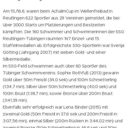
Am 15./16.6. waren beim AchalmCup im Wellenfreibad in
Reutlingen 622 Sportler aus 29 Vereinen gemeldet, die bei
über 3000 Starts um Platzierungen und Bestzeiten
kämpften. Die 160 Schwimmer und Schwimmerinnen der SSG
Reutlingen-Tübingen räumten 147 Einzel- und 15
Staffelmedaillen ab. Erfolgreichste SSG-Sportlerin war Svenja
Götting (Jahrgang 2007) mit sieben Gold- und einer
Silbermedaille.
Im SSG-Feld schwammen auch über 60 Sportler des
Tübinger Schwimmvereins. Sophie Rothfuß (2013) gewann
Gold über 50m Freistil (34,0 sek) und 100m Schmetterling
(1:34,7 min), Silber über 50m Schmetterling (40,0 sek) und
100m Brust (1:38,7 min), sowie Bronze über 200m Brust
(3:41,39 min).
Ebenfalls sehr erfolgreich war Lena Binder (2015) mit
zweimal Gold (50m Freistil in 37,6 sek und 200m Freistil in
3:07,56 min), einmal Silber (200m Rücken in 3:44,02 min) und
zweimal Bronze (50m Schmetterling in 46,6 sek und 50m